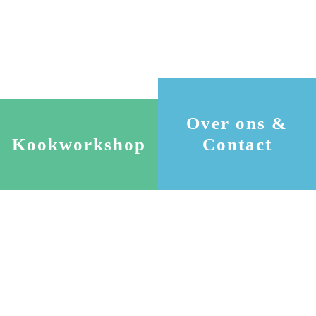
Over ons &
Kookworkshop
Contact